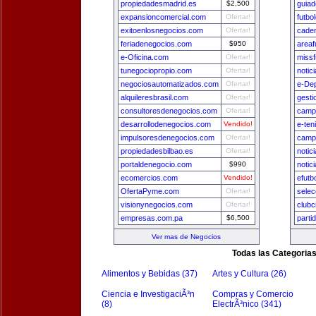
propiedadesmadrid.es
$2,500
guia
expansioncomercial.com
Ofertar!
futbo
exitoenlosnegocios.com
Ofertar!
cade
feriadenegocios.com
$950
areaf
e-Oficina.com
Ofertar!
missf
tunegociopropio.com
Ofertar!
notic
negociosautomatizados.com
Ofertar!
e-De
alquileresbrasil.com
Ofertar!
gest
consultoresdenegocios.com
Ofertar!
camp
desarrollodenegocios.com
Vendido!
e-ten
impulsoresdenegocios.com
Ofertar!
camp
propiedadesbilbao.es
Ofertar!
notic
portaldenegocio.com
$990
notic
ecomercios.com
Vendido!
efutb
OfertaPyme.com
Ofertar!
selec
visionynegocios.com
Ofertar!
clubc
empresas.com.pa
$6,500
parti
Ver mas de Negocios
Todas las Categoria
Alimentos y Bebidas (37)
Artes y Cultura (26)
Ciencia e InvestigaciÃ³n
Compras y Comercio
(8)
ElectrÃ³nico (341)