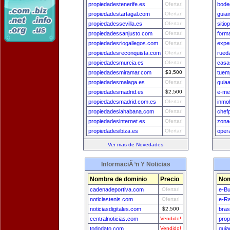
propiedadestenerife.es
Ofertar!
bode
propiedadestartagal.com
Ofertar!
guia
propiedadessevilla.es
Ofertar!
siti
propiedadessanjusto.com
Ofertar!
form
propiedadesriogallegos.com
Ofertar!
expe
propiedadesreconquista.com
Ofertar!
rued
propiedadesmurcia.es
Ofertar!
casa
propiedadesmiramar.com
$3,500
tuem
propiedadesmalaga.es
Ofertar!
guia
propiedadesmadrid.es
$2,500
e-me
propiedadesmadrid.com.es
Ofertar!
inmo
propiedadeslahabana.com
Ofertar!
chef
propiedadesinternet.es
Ofertar!
zona
propiedadesibiza.es
Ofertar!
oper
Ver mas de Novedades
InformaciÃ³n Y Noticias
Nombre de dominio
Precio
Nom
cadenadeportiva.com
Ofertar!
e-B
noticiastenis.com
Ofertar!
e-Ra
noticiasdigitales.com
$2,500
bras
centralnoticias.com
Vendido!
prop
tododato.com
Vendido!
guia