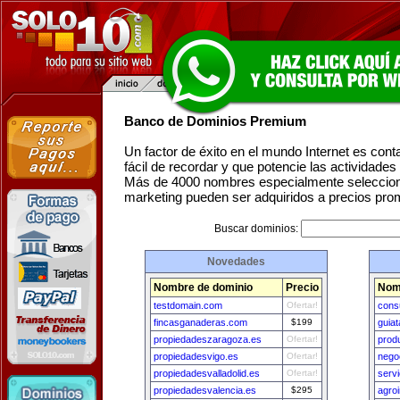
Banco de Dominios Premium
Un factor de éxito en el mundo Internet es con
fácil de recordar y que potencie las actividade
Más de 4000 nombres especialmente seleccion
marketing pueden ser adquiridos a precios pro
Buscar dominios:
Novedades
Nombre de dominio
Precio
Nom
testdomain.com
Ofertar!
cons
fincasganaderas.com
$199
guiat
propiedadeszaragoza.es
Ofertar!
prod
propiedadesvigo.es
Ofertar!
nego
propiedadesvalladolid.es
Ofertar!
serv
propiedadesvalencia.es
$295
agro