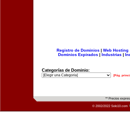
Registro de Dominios
|
Web Hosting
Dominios Expirados
|
Industrias
|
In
Categorías de Dominio:
[Pág. princi
** Precios expre
© 2002/2022 Solo10.com