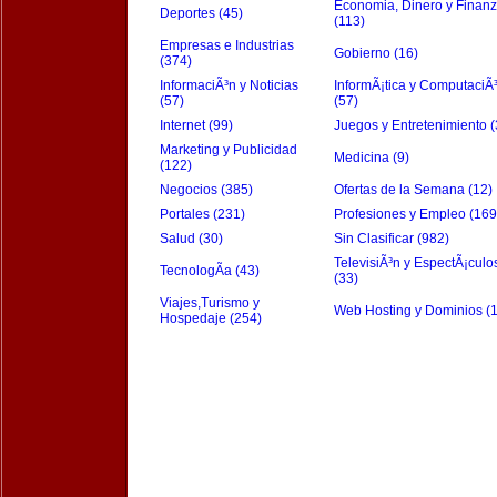
Economia, Dinero y Finan
Deportes (45)
(113)
Empresas e Industrias
Gobierno (16)
(374)
InformaciÃ³n y Noticias
InformÃ¡tica y ComputaciÃ
(57)
(57)
Internet (99)
Juegos y Entretenimiento (
Marketing y Publicidad
Medicina (9)
(122)
Negocios (385)
Ofertas de la Semana (12)
Portales (231)
Profesiones y Empleo (169
Salud (30)
Sin Clasificar (982)
TelevisiÃ³n y EspectÃ¡culo
TecnologÃ­a (43)
(33)
Viajes,Turismo y
Web Hosting y Dominios (
Hospedaje (254)