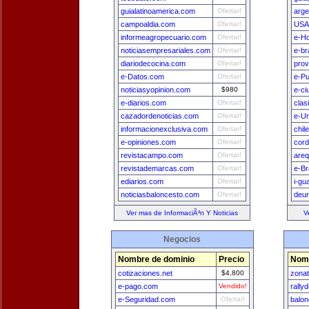
guialatinoamerica.com
Ofertar!
arge
campoaldia.com
Ofertar!
USA
informeagropecuario.com
Ofertar!
e-H
noticiasempresariales.com
Ofertar!
e-br
diariodecocina.com
Ofertar!
prov
e-Datos.com
Ofertar!
e-Pu
noticiasyopinion.com
$980
e-ci
e-diarios.com
Ofertar!
clas
cazadordenoticias.com
Ofertar!
e-U
informacionexclusiva.com
Ofertar!
chil
e-opiniones.com
Ofertar!
cord
revistacampo.com
Ofertar!
areq
revistademarcas.com
Ofertar!
e-Br
ediarios.com
Ofertar!
i-gu
noticiasbaloncesto.com
Ofertar!
deu
Ver mas de InformaciÃ³n Y Noticias
V
Negocios
Nombre de dominio
Precio
Nomb
cotizaciones.net
$4,800
zona
e-pago.com
Vendido!
rally
e-Seguridad.com
Ofertar!
balon