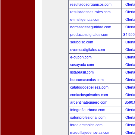
resultadosorganicos.com
Ofert
resultadosnaturales.com
Ofert
e-inteligencia.com
Ofert
normasdeseguridad.com
Ofert
productosdigitales.com
$4,950
seubolso.com
Ofert
eventosdigitales.com
Ofert
e-cupon.com
Ofert
sosayuda.com
Ofert
listabrasil.com
Ofert
buscamascotas.com
Ofert
catalogodebelleza.com
Ofert
contactosprivados.com
Ofert
argentinatequiero.com
$590.
fotografiaurbana.com
Ofert
salonprofesional.com
Ofert
foroelectronica.com
Ofert
maquillajedenovias.com
Ofert