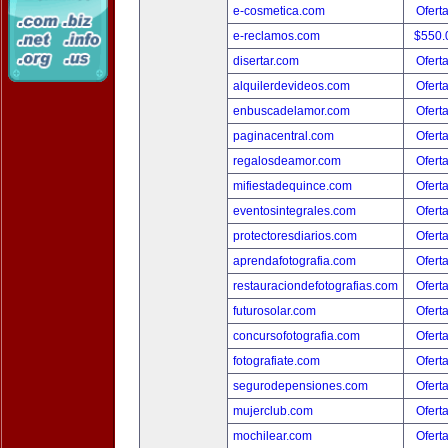
e-cosmetica.com
Ofert
e-reclamos.com
$550.
disertar.com
Ofert
alquilerdevideos.com
Ofert
enbuscadelamor.com
Ofert
paginacentral.com
Ofert
regalosdeamor.com
Ofert
mifiestadequince.com
Ofert
eventosintegrales.com
Ofert
protectoresdiarios.com
Ofert
aprendafotografia.com
Ofert
restauraciondefotografias.com
Ofert
futurosolar.com
Ofert
concursofotografia.com
Ofert
fotografiate.com
Ofert
segurodepensiones.com
Ofert
mujerclub.com
Ofert
mochilear.com
Ofert