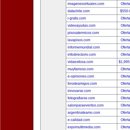
imagenesvirtuales.com
Ofert
datachile.com
$550.
i-gratis.com
Ofert
videoayudas.com
Ofert
pisosatermicos.com
Ofert
lavapisos.com
Ofert
informemundial.com
Ofert
infodirectorio.com
Ofert
vidaexitosa.com
$1,995
muyfamoso.com
Ofert
e-opiniones.com
Ofert
forodeamigos.com
Ofert
innovarse.com
Ofert
fotografiarse.com
Ofert
salonparaeventos.com
Ofert
argentinateamo.com
Ofert
e-calidad.com
Ofert
expomultimedia.com
Ofert