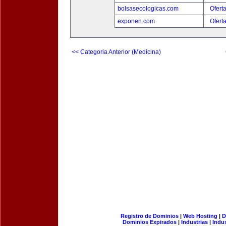
bolsasecologicas.com
Ofert
exponen.com
Ofert
<< Categoria Anterior (Medicina)
Registro de Dominios
|
Web Hosting
|
D
Dominios Expirados
|
Industrias
|
Indu