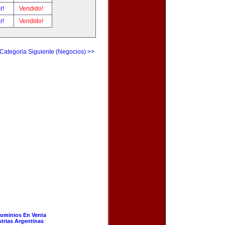
ar!
Vendido!
ar!
Vendido!
Categoria Siguiente (Negocios) >>
ominios En Venta
strias Argentinas