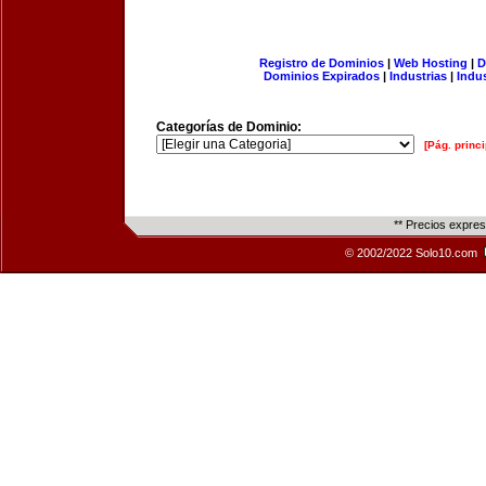
Registro de Dominios
|
Web Hosting
|
D
Dominios Expirados
|
Industrias
|
Indu
Categorías de Dominio:
[Pág. princi
** Precios expre
© 2002/2022 Solo10.com