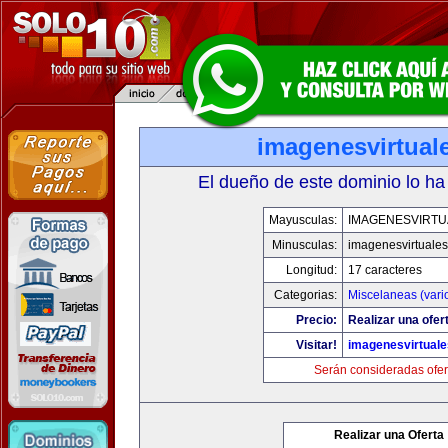
imagenesvirtual
El dueño de este dominio lo ha
Mayusculas:
IMAGENESVIRTU
Minusculas:
imagenesvirtuale
Longitud:
17 caracteres
Categorias:
Miscelaneas (vari
Precio:
Realizar una ofer
Visitar!
imagenesvirtual
Serán consideradas ofer
Realizar una Oferta