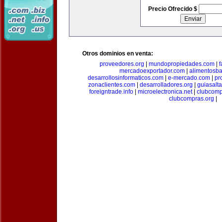
Precio Ofrecido $
Otros dominios en venta:
proveedores.org
|
mundopropiedades.com
|
f
mercadoexportador.com
|
alimentosb
desarrollosinformaticos.com
|
e-mercado.com
|
pr
zonaclientes.com
|
desarrolladores.org
|
guiasalt
foreigntrade.info
|
microelectronica.net
|
clubcom
clubcompras.org
|