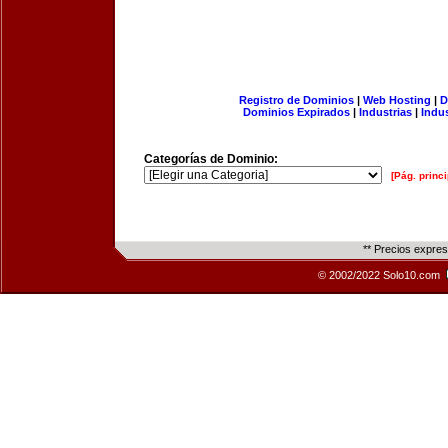
Registro de Dominios
|
Web Hosting
|
D
Dominios Expirados
|
Industrias
|
Indu
Categorías de Dominio:
[Pág. princi
** Precios expre
© 2002/2022 Solo10.com