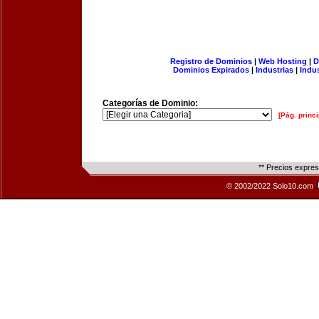
Registro de Dominios
|
Web Hosting
|
D
Dominios Expirados
|
Industrias
|
Indu
Categorías de Dominio:
[Pág. princi
** Precios expre
© 2002/2022 Solo10.com