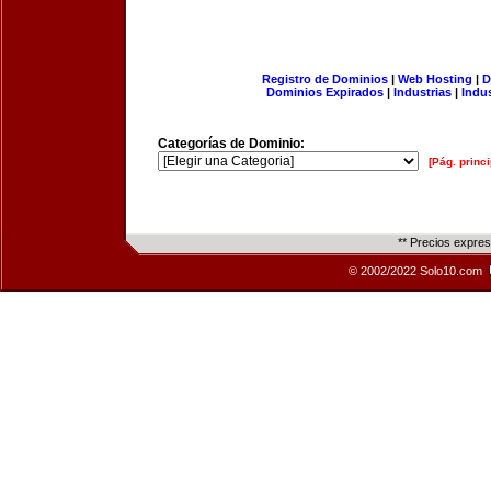
Registro de Dominios
|
Web Hosting
|
D
Dominios Expirados
|
Industrias
|
Indu
Categorías de Dominio:
[Pág. princi
** Precios expre
© 2002/2022 Solo10.com