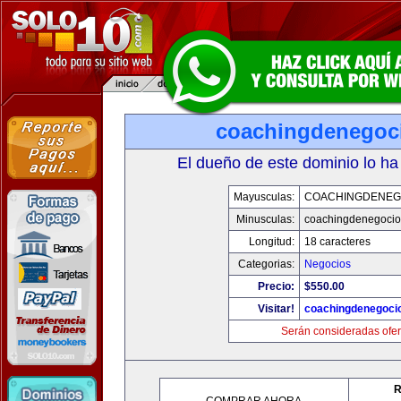
coachingdenegoc
El dueño de este dominio lo ha
Mayusculas:
COACHINGDENEG
Minusculas:
coachingdenegoci
Longitud:
18 caracteres
Categorias:
Negocios
Precio:
$550.00
Visitar!
coachingdenegoci
Serán consideradas ofer
R