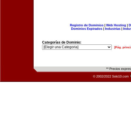
Registro de Dominios
|
Web Hosting
|
D
Dominios Expirados
|
Industrias
|
Indu
Categorías de Dominio:
[Pág. princi
** Precios expre
© 2002/2022 Solo10.com