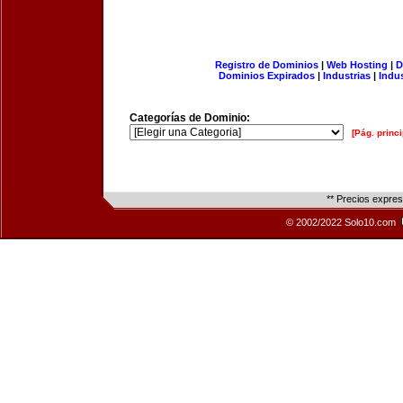
Registro de Dominios
|
Web Hosting
|
D
Dominios Expirados
|
Industrias
|
Indu
Categorías de Dominio:
[Pág. princi
** Precios expre
© 2002/2022 Solo10.com