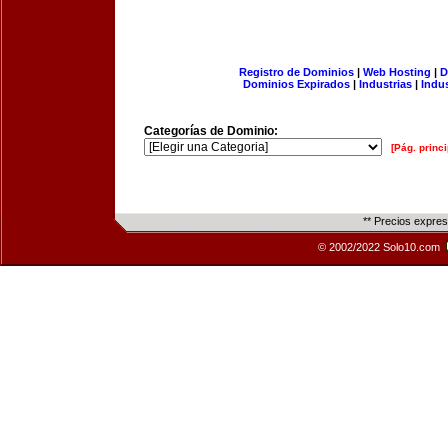
Registro de Dominios
|
Web Hosting
|
D
Dominios Expirados
|
Industrias
|
Indu
Categorías de Dominio:
[Pág. princi
** Precios expre
© 2002/2022 Solo10.com