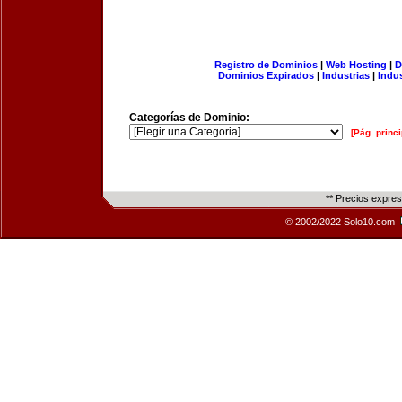
Registro de Dominios
|
Web Hosting
|
D
Dominios Expirados
|
Industrias
|
Indu
Categorías de Dominio:
[Pág. princi
** Precios expre
© 2002/2022 Solo10.com