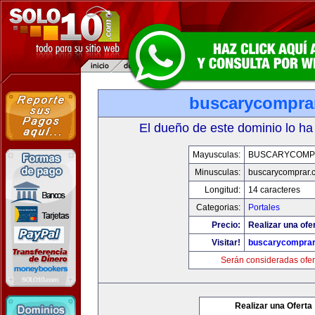
buscarycompra
El dueño de este dominio lo ha
Mayusculas:
BUSCARYCOMP
Minusculas:
buscarycomprar.
Longitud:
14 caracteres
Categorias:
Portales
Precio:
Realizar una ofer
Visitar!
buscarycompra
Serán consideradas ofer
Realizar una Oferta