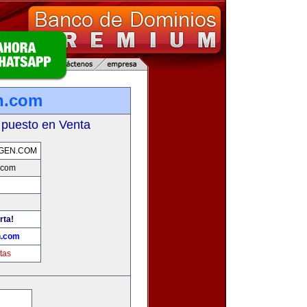
n.com
 puesto en Venta
GEN.COM
.com
rta!
n.com
tas