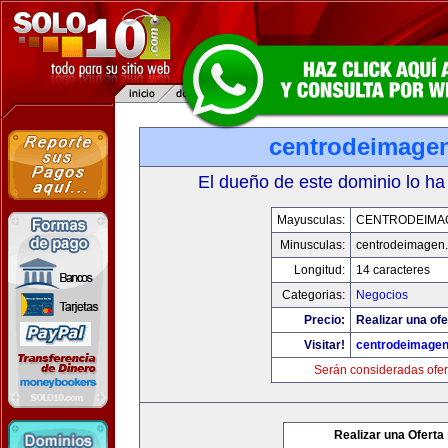
centrodeimage
El dueño de este dominio lo ha
Mayusculas:
CENTRODEIMA
Minusculas:
centrodeimagen
Longitud:
14 caracteres
Categorias:
Negocios
Precio:
Realizar una ofe
Visitar!
centrodeimage
Serán consideradas ofer
Realizar una Oferta