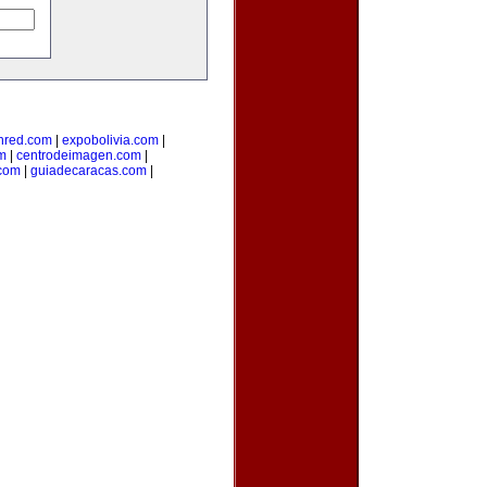
nred.com
|
expobolivia.com
|
m
|
centrodeimagen.com
|
com
|
guiadecaracas.com
|