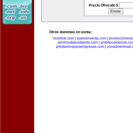
Precio Ofrecido $
Otros dominios en venta:
movilink.com
|
sueloenventa.com
|
promocionese
serviciodepostventa.com
|
ambitocomercial.co
prestamosparaempresas.com
|
zonadownload.