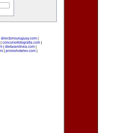
|
directoriouruguay.com
|
|
concursofotografia.com
|
om
|
dietasenlinea.com
|
om
|
promohoteles.com
|