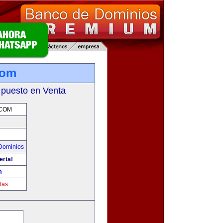
com
 puesto en Venta
.COM
Dominios
erta!
m
tas