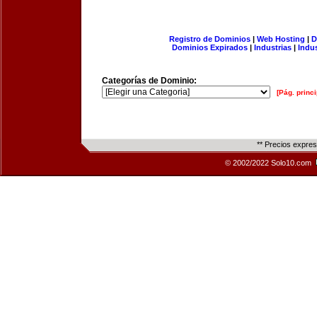
Registro de Dominios
|
Web Hosting
|
D
Dominios Expirados
|
Industrias
|
Indu
Categorías de Dominio:
[Pág. princi
** Precios expre
© 2002/2022 Solo10.com