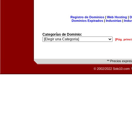
Registro de Dominios
|
Web Hosting
|
D
Dominios Expirados
|
Industrias
|
Indu
Categorías de Dominio:
[Pág. princi
** Precios expre
© 2002/2022 Solo10.com