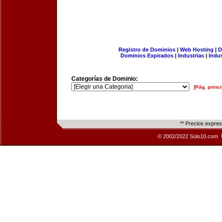
Registro de Dominios
|
Web Hosting
|
D
Dominios Expirados
|
Industrias
|
Indu
Categorías de Dominio:
[Pág. princi
** Precios expre
© 2002/2022 Solo10.com