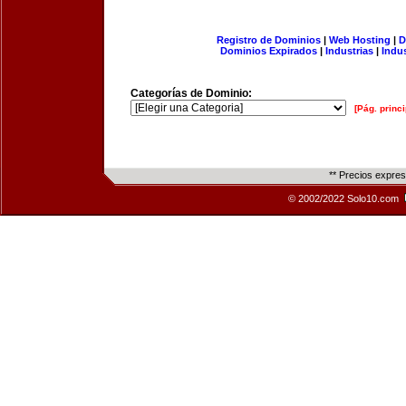
Registro de Dominios
|
Web Hosting
|
D
Dominios Expirados
|
Industrias
|
Indu
Categorías de Dominio:
[Pág. princi
** Precios expre
© 2002/2022 Solo10.com