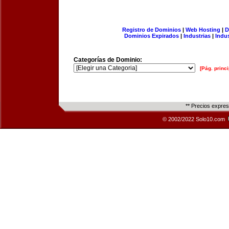
Registro de Dominios
|
Web Hosting
|
D
Dominios Expirados
|
Industrias
|
Indu
Categorías de Dominio:
[Pág. princi
** Precios expre
© 2002/2022 Solo10.com