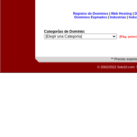
Registro de Dominios
|
Web Hosting
|
D
Dominios Expirados
|
Industrias
|
Indu
Categorías de Dominio:
[Pág. princi
** Precios expre
© 2002/2022 Solo10.com