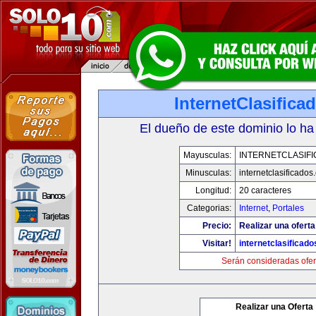
InternetClasific
El dueño de este dominio lo ha
Mayusculas:
INTERNETCLASIF
Minusculas:
internetclasificado
Longitud:
20 caracteres
Categorias:
Internet
,
Portales
Precio:
Realizar una oferta
Visitar!
internetclasificad
Serán consideradas ofer
Realizar una Oferta