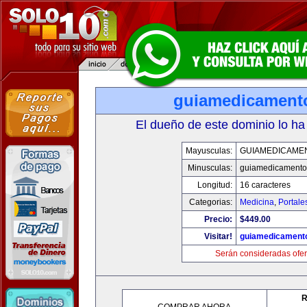
guiamedicament
El dueño de este dominio lo ha
Mayusculas:
GUIAMEDICAME
Minusculas:
guiamedicamento
Longitud:
16 caracteres
Categorias:
Medicina
,
Portale
Precio:
$449.00
Visitar!
guiamedicament
Serán consideradas ofer
R