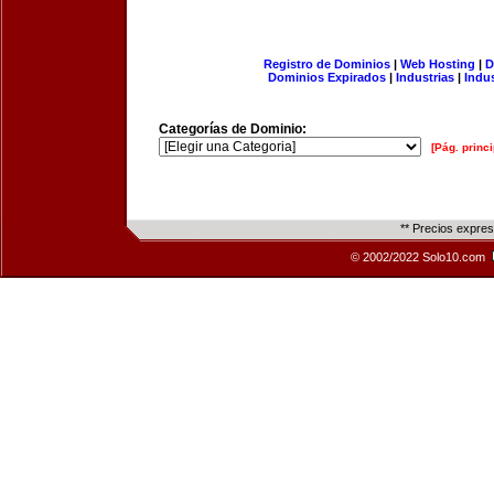
Registro de Dominios
|
Web Hosting
|
D
Dominios Expirados
|
Industrias
|
Indu
Categorías de Dominio:
[Pág. princi
** Precios expre
© 2002/2022 Solo10.com