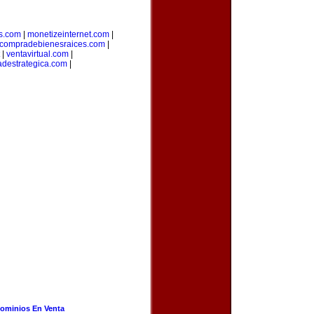
s.com
|
monetizeinternet.com
|
compradebienesraices.com
|
|
ventavirtual.com
|
adestrategica.com
|
ominios En Venta