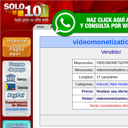
videomonetizati
Vendido!
Mayusculas:
VIDEOMONETIZAT
Minusculas:
videomonetization.
Longitud:
17 caracteres
Categorias:
Internet
,
Web Hostin
Precio:
Realizar una oferta
Visitar!
videomonetization
Serán consideradas ofer