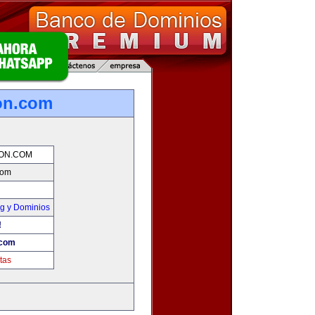
on.com
ION.COM
com
g y Dominios
!
.com
tas